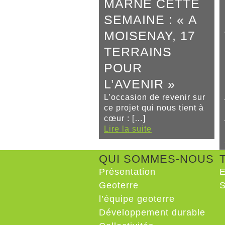
MARNE CETTE
SEMAINE : « A
MOISENAY, 17
TERRAINS
POUR
L’AVENIR »
L’occasion de revenir sur
ce projet qui nous tient à
cœur : […]
Lire la suite
QUI SOMMES-NOUS
Présentation
E
Geoterre
S
l’équipe geoterre
Développement durable