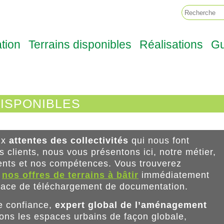
ONS DURABLEMENT LA VILLE DE DE
EOTERRE
tion
Terrains disponibles
Réalisations
Gu
DISPONIBLES
ux
attentes des collectivités
qui nous font
s clients, nous vous présentons ici, notre métier,
nts et nos compétences. Vous trouverez
s
nos offres de terrains à bâtir
immédiatement
space de téléchargement de documentation.
e confiance,
expert global de l’aménagement
ons les espaces urbains de façon globale,