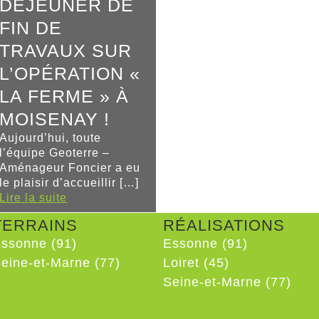
DÉJEUNER DE
FIN DE
TRAVAUX SUR
L’OPÉRATION «
LA FERME » À
MOISENAY !
Aujourd’hui, toute
l’équipe Geoterre –
Aménageur Foncier a eu
le plaisir d’accueillir […]
Lire la suite
TERRAINS
RÉALISATIONS
ssonne (91)
Essonne (91)
eine-et-Marne (77)
Loiret (45)
Seine-et-Marne (77)